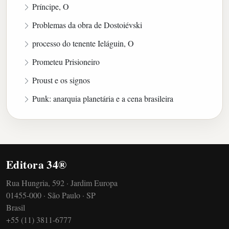
Príncipe, O
Problemas da obra de Dostoiévski
processo do tenente Ieláguin, O
Prometeu Prisioneiro
Proust e os signos
Punk: anarquia planetária e a cena brasileira
Editora 34®
Rua Hungria, 592 · Jardim Europa
01455-000 · São Paulo · SP
Brasil
+55 (11) 3811-6777