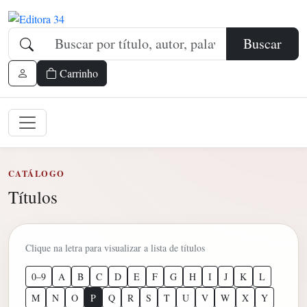
Buscar
Carrinho
CATÁLOGO
Títulos
Clique na letra para visualizar a lista de títulos
0–9
A
B
C
D
E
F
G
H
I
J
K
L
M
N
O
P
Q
R
S
T
U
V
W
X
Y