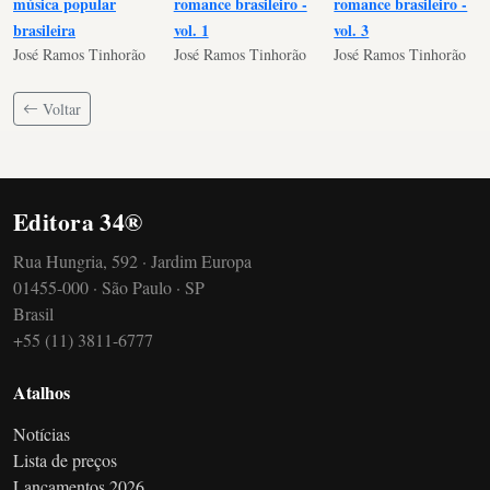
música popular
romance brasileiro -
romance brasileiro -
brasileira
vol. 1
vol. 3
José Ramos Tinhorão
José Ramos Tinhorão
José Ramos Tinhorão
Voltar
Editora 34®
Rua Hungria, 592 · Jardim Europa
01455-000 · São Paulo · SP
Brasil
+55 (11) 3811-6777
Atalhos
Notícias
Lista de preços
Lançamentos 2026