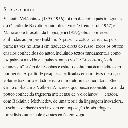
Sobre o autor
Valentin Volóchinov (1895-1936) foi um dos principais integrantes
do Círculo de Bakhtin e autor dos livros O freudismo (1927) e
Marxismo e filosofia da linguagem (1929), obras por vezes
atribuídas ao próprio Bakhtin. A presente coletânea reúne, pela
primeira vez no Brasil em tradução direta do russo, todos os outros
ensaios conhecidos do autor, incluindo textos fundamentais como
“A palavra na vida e a palavra na poesia” e “A construção do
enunciado”, além de resenhas e estudos sobre música inéditos em
português. A partir de pesquisas realizadas em arquivos russos, o
volume traz um alentado ensaio introdutório das tradutoras Sheila
Grillo e Ekaterina Vólkova Américo, que busca reconstituir a ainda
pouco conhecida trajetória intelectual de Volóchinov — criador,
com Bakhtin e Medviédev, de uma teoria da linguagem inovadora,
focada nas relações sociais, em contraposição às abordagens
formalistas ou psicologizantes então em voga.