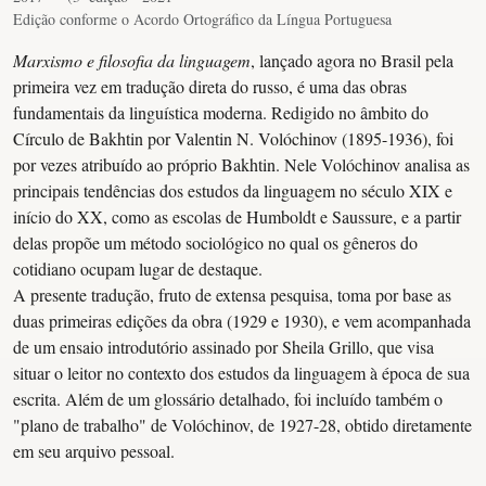
Edição conforme o Acordo Ortográfico da Língua Portuguesa
Marxismo e filosofia da linguagem
, lançado agora no Brasil pela
primeira vez em tradução direta do russo, é uma das obras
fundamentais da linguística moderna. Redigido no âmbito do
Círculo de Bakhtin por Valentin N. Volóchinov (1895-1936), foi
por vezes atribuído ao próprio Bakhtin. Nele Volóchinov analisa as
principais tendências dos estudos da linguagem no século XIX e
início do XX, como as escolas de Humboldt e Saussure, e a partir
delas propõe um método sociológico no qual os gêneros do
cotidiano ocupam lugar de destaque.
A presente tradução, fruto de extensa pesquisa, toma por base as
duas primeiras edições da obra (1929 e 1930), e vem acompanhada
de um ensaio introdutório assinado por Sheila Grillo, que visa
situar o leitor no contexto dos estudos da linguagem à época de sua
escrita. Além de um glossário detalhado, foi incluído também o
"plano de trabalho" de Volóchinov, de 1927-28, obtido diretamente
em seu arquivo pessoal.