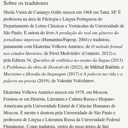
Sobre os tradutores
Sheila Vieira de Camargo Grillo nasceu em 1968 em Tatuí, SP. É
professora na área de Filologia e Língua Portuguesa do
Departamento de Letras Clássicas e Vernáculas da Universidade de
São Paulo. É autora do livro
A produção do real em gêneros do
jornalismo impresso
(Humanitas/Fapesp, 2004) e tradutora,
juntamente com Ekaterina Vólkova Américo, de
O método formal
nos estudos literários
, de Pável Medviédev (Contexto, 2012) e,
pela Editora 34,
Questões de estilística no ensino da língua
(2013)
e
Problemas da obra de Dostoiévski
(2022), de Mikhail Bakhtin, e
Marxismo e filosofia da linguagem
(2017) e
A palavra na vida e a
palavra na poesia
(2019), de Valentin Volóchinov.
Ekaterina Vólkova Américo nasceu em 1978, em Moscou.
Formou-se em História, Literatura e Cultura Russa e Hispano-
Americana pela Universidade Estatal de Ciências Humanas de
Moscou. É mestre e doutora pela Universidade de São Paulo e
professora de Língua e Literatura Russa da Universidade Federal
Fluminense. Como tradutora, verteu do russo textos de Iúri