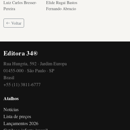
Luiz Carlos Bresser-
Elide Rugai Bastos
Pereira
Fernando Abrucio
Voltar
Editora 34®
Rua Hungria, 592 · Jardim Europa
01455-000 · São Paulo · SP
Brasil
+55 (11) 3811-6777
Atalhos
Notícias
Lista de preços
Lançamentos 2026