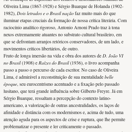
Oliveira Lima (1867-1928) e Sérgio Buarque de Holanda (1902-
1982),
Dois letrados e o Brasil nação
faz muito mais do que
iluminar etapas cruciais da formação de nossa crítica literária. Com
raciocínio analítico rigoroso, Antonio Arnoni Prado traz à tona
nexos extremamente atuantes no substrato cultural brasileiro, em
que se defrontam arranjos retóricos conservadores, de um lado, e
movimentos críticos libertários, de outro.
Fruto de longa imersão na vida e obra dos autores de
D. João VI
no Brasil
(1908) e
Raízes do Brasil
(1936), o livro acompanha
passo a passo o percurso de cada escritor. No caso de Oliveira
Lima, é admirável a reconstituição de sua mentalidade
belle
époque
, seu eurocentrismo acentuado e a fixação pelo passado
lusitano, que terá grande influência sobre Gilberto Freyre. Já em
Sérgio Buarque, ressaltam a percepção do contexto latino-
americano, a valorização de outras ancestralidades, os laços de
afinidade e distância com os modernismos e, acima de tudo, uma
atenção aguda para os aspectos de crise e ruptura, que lhe permite
problematizar o presente e ler criticamente o passado.