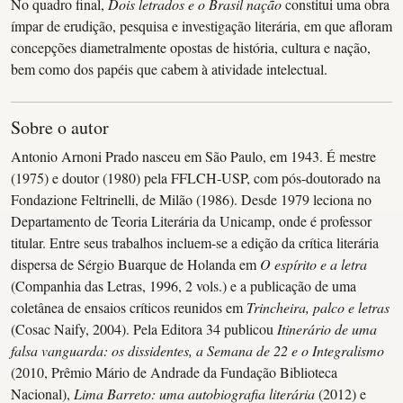
No quadro final,
Dois letrados e o Brasil nação
constitui uma obra
ímpar de erudição, pesquisa e investigação literária, em que afloram
concepções diametralmente opostas de história, cultura e nação,
bem como dos papéis que cabem à atividade intelectual.
Sobre o autor
Antonio Arnoni Prado nasceu em São Paulo, em 1943. É mestre
(1975) e doutor (1980) pela FFLCH-USP, com pós-doutorado na
Fondazione Feltrinelli, de Milão (1986). Desde 1979 leciona no
Departamento de Teoria Literária da Unicamp, onde é professor
titular. Entre seus trabalhos incluem-se a edição da crítica literária
dispersa de Sérgio Buarque de Holanda em
O espírito e a letra
(Companhia das Letras, 1996, 2 vols.) e a publicação de uma
coletânea de ensaios críticos reunidos em
Trincheira, palco e letras
(Cosac Naify, 2004). Pela Editora 34 publicou
Itinerário de uma
falsa vanguarda: os dissidentes, a Semana de 22 e o Integralismo
(2010, Prêmio Mário de Andrade da Fundação Biblioteca
Nacional),
Lima Barreto: uma autobiografia literária
(2012) e