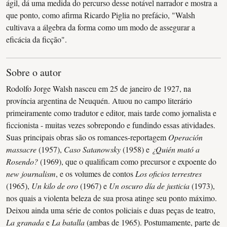
ágil, dá uma medida do percurso desse notável narrador e mostra a
que ponto, como afirma Ricardo Piglia no prefácio, "Walsh
cultivava a álgebra da forma como um modo de assegurar a
eficácia da ficção".
Sobre o autor
Rodolfo Jorge Walsh nasceu em 25 de janeiro de 1927, na
província argentina de Neuquén. Atuou no campo literário
primeiramente como tradutor e editor, mais tarde como jornalista e
ficcionista - muitas vezes sobrepondo e fundindo essas atividades.
Suas principais obras são os romances-reportagem
Operación
massacre
(1957),
Caso Satanowsky
(1958) e
¿Quién mató a
Rosendo?
(1969), que o qualificam como precursor e expoente do
new journalism
, e os volumes de contos
Los oficios terrestres
(1965),
Un kilo de oro
(1967) e
Un oscuro día de justicia
(1973),
nos quais a violenta beleza de sua prosa atinge seu ponto máximo.
Deixou ainda uma série de contos policiais e duas peças de teatro,
La granada
e
La batalla
(ambas de 1965). Postumamente, parte de