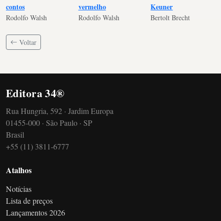
contos
vermelho
Keuner
Rodolfo Walsh
Rodolfo Walsh
Bertolt Brecht
Voltar
Editora 34®
Rua Hungria, 592 · Jardim Europa
01455-000 · São Paulo · SP
Brasil
+55 (11) 3811-6777
Atalhos
Notícias
Lista de preços
Lançamentos 2026