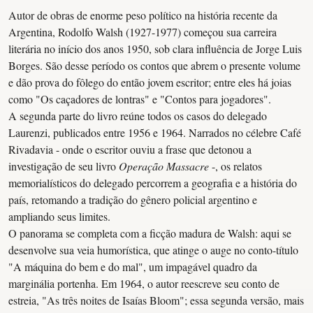
Autor de obras de enorme peso político na história recente da
Argentina, Rodolfo Walsh (1927-1977) começou sua carreira
literária no início dos anos 1950, sob clara influência de Jorge Luis
Borges. São desse período os contos que abrem o presente volume
e dão prova do fôlego do então jovem escritor; entre eles há joias
como "Os caçadores de lontras" e "Contos para jogadores".
A segunda parte do livro reúne todos os casos do delegado
Laurenzi, publicados entre 1956 e 1964. Narrados no célebre Café
Rivadavia - onde o escritor ouviu a frase que detonou a
investigação de seu livro
Operação Massacre
-, os relatos
memorialísticos do delegado percorrem a geografia e a história do
país, retomando a tradição do gênero policial argentino e
ampliando seus limites.
O panorama se completa com a ficção madura de Walsh: aqui se
desenvolve sua veia humorística, que atinge o auge no conto-título
"A máquina do bem e do mal", um impagável quadro da
marginália portenha. Em 1964, o autor reescreve seu conto de
estreia, "As três noites de Isaías Bloom"; essa segunda versão, mais