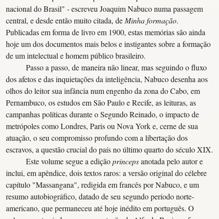
nacional do Brasil" - escreveu Joaquim Nabuco numa passagem
central, e desde então muito citada, de
Minha formação
.
Publicadas em forma de livro em 1900, estas memórias são ainda
hoje um dos documentos mais belos e instigantes sobre a formação
de um intelectual e homem público brasileiro.
Passo a passo, de maneira não linear, mas seguindo o fluxo
dos afetos e das inquietações da inteligência, Nabuco desenha aos
olhos do leitor sua infância num engenho da zona do Cabo, em
Pernambuco, os estudos em São Paulo e Recife, as leituras, as
campanhas políticas durante o Segundo Reinado, o impacto de
metrópoles como Londres, Paris ou Nova York e, cerne de sua
atuação, o seu compromisso profundo com a libertação dos
escravos, a questão crucial do país no último quarto do século XIX.
Este volume segue a edição
princeps
anotada pelo autor e
inclui, em apêndice, dois textos raros: a versão original do célebre
capítulo "Massangana", redigida em francês por Nabuco, e um
resumo autobiográfico, datado de seu segundo período norte-
americano, que permaneceu até hoje inédito em português. O