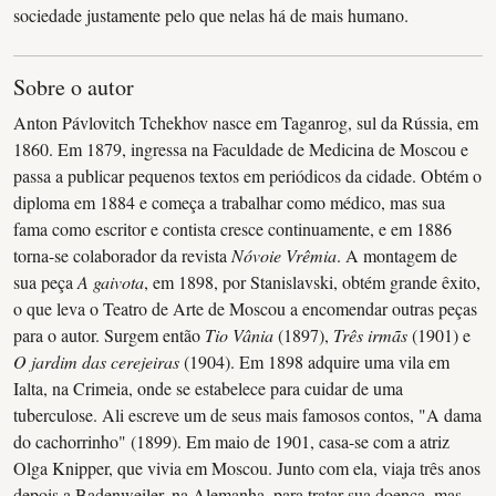
sociedade justamente pelo que nelas há de mais humano.
Sobre o autor
Anton Pávlovitch Tchekhov nasce em Taganrog, sul da Rússia, em
1860. Em 1879, ingressa na Faculdade de Medicina de Moscou e
passa a publicar pequenos textos em periódicos da cidade. Obtém o
diploma em 1884 e começa a trabalhar como médico, mas sua
fama como escritor e contista cresce continuamente, e em 1886
torna-se colaborador da revista
Nóvoie Vrêmia
. A montagem de
sua peça
A gaivota
, em 1898, por Stanislavski, obtém grande êxito,
o que leva o Teatro de Arte de Moscou a encomendar outras peças
para o autor. Surgem então
Tio Vânia
(1897),
Três irmãs
(1901) e
O jardim das cerejeiras
(1904). Em 1898 adquire uma vila em
Ialta, na Crimeia, onde se estabelece para cuidar de uma
tuberculose. Ali escreve um de seus mais famosos contos, "A dama
do cachorrinho" (1899). Em maio de 1901, casa-se com a atriz
Olga Knipper, que vivia em Moscou. Junto com ela, viaja três anos
depois a Badenweiler, na Alemanha, para tratar sua doença, mas