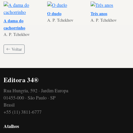
O duelo
Três anos
A. P. Tchekhov
A. P. Tchekhov
A dama do
cachorrinho
A. P. Tchekhov
Voltar
Editora 34®
Rua Hungria, 592 · Jardim Europa
01455-000 · São Paulo · SP
Brasil
+55 (11) 3811-6777
Atalhos