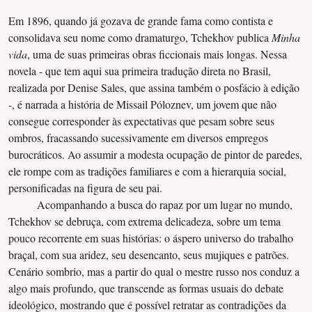
Em 1896, quando já gozava de grande fama como contista e
consolidava seu nome como dramaturgo, Tchekhov publica
Minha
vida
, uma de suas primeiras obras ficcionais mais longas. Nessa
novela - que tem aqui sua primeira tradução direta no Brasil,
realizada por Denise Sales, que assina também o posfácio à edição
-, é narrada a história de Missail Póloznev, um jovem que não
consegue corresponder às expectativas que pesam sobre seus
ombros, fracassando sucessivamente em diversos empregos
burocráticos. Ao assumir a modesta ocupação de pintor de paredes,
ele rompe com as tradições familiares e com a hierarquia social,
personificadas na figura de seu pai.
Acompanhando a busca do rapaz por um lugar no mundo,
Tchekhov se debruça, com extrema delicadeza, sobre um tema
pouco recorrente em suas histórias: o áspero universo do trabalho
braçal, com sua aridez, seu desencanto, seus mujiques e patrões.
Cenário sombrio, mas a partir do qual o mestre russo nos conduz a
algo mais profundo, que transcende as formas usuais do debate
ideológico, mostrando que é possível retratar as contradições da