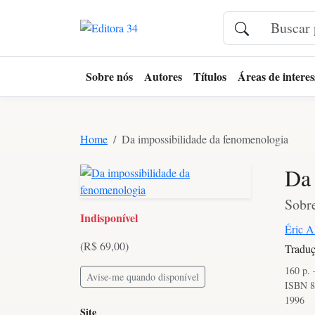
Sobre nós
Autores
Títulos
Áreas de interes
Home
Da impossibilidade da fenomenologia
Da 
Sobre
Indisponível
Éric A
(R$ 69,00)
Traduç
160 p.
Avise-me quando disponível
ISBN 8
1996
Site