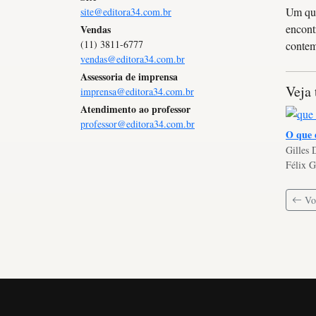
Um qua
site@editora34.com.br
encont
Vendas
(11) 3811-6777
contem
vendas@editora34.com.br
Assessoria de imprensa
Veja
imprensa@editora34.com.br
Atendimento ao professor
professor@editora34.com.br
O que é
Gilles 
Félix G
Vol