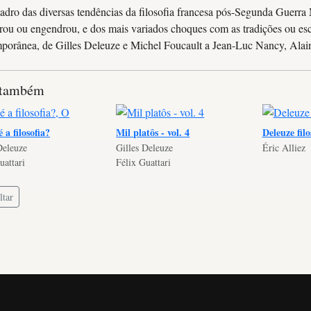
dro das diversas tendências da filosofia francesa pós-Segunda Guerra 
rou ou engendrou, e dos mais variados choques com as tradições ou escol
porânea, de Gilles Deleuze e Michel Foucault a Jean-Luc Nancy, Alain
 também
 a filosofia?
Mil platôs - vol. 4
Deleuze filo
Deleuze
Gilles Deleuze
Éric Alliez
uattari
Félix Guattari
tar