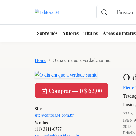
Sobre nós
Autores
Títulos
Áreas de interes
Home
O dia em que a verdade sumiu
O d
Pierre
Comprar — R$ 62,00
Traduç
Ilustr
Site
232 p.
site@editora34.com.br
ISBN 9
Vendas
2015 —
(11) 3811-6777
Edição 
vendas@editora34.com.br