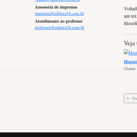
Assessoria de imprensa
Voltad
imprensa@editora34.com.br
um tex
Atendimento ao professor
filosóf
professor@editora34.com.br
Veja
Históri
Gianni
Vol