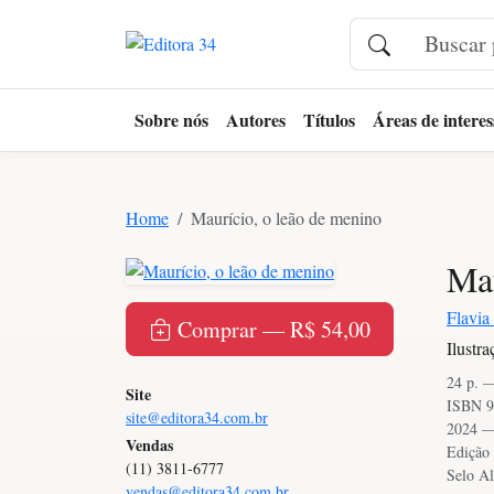
Sobre nós
Autores
Títulos
Áreas de interes
Home
Maurício, o leão de menino
Mau
Flavia
Comprar — R$ 54,00
Ilustr
24 p. 
Site
ISBN 9
site@editora34.com.br
2024 —
Vendas
Edição 
(11) 3811-6777
Selo Al
vendas@editora34.com.br