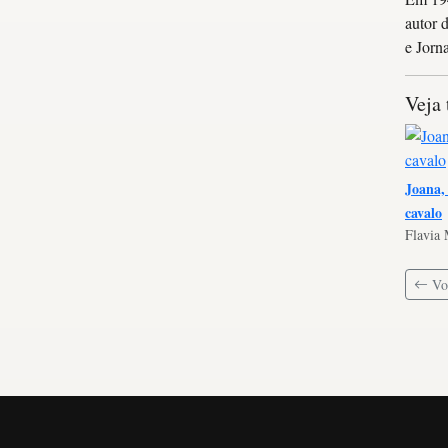
autor 
e Jorn
Veja
Joana, 
cavalo
Flavia 
Vol