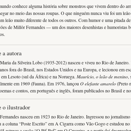
undo conhece alguma história sobre monstros que vivem dentro do ar
egar no meio das nossas roupas. O que ninguém nunca viu foi um leã
 um leão muito diferente de todos os outros. Com humor e uma pitada d
ações de Millôr Fernandes — um dos maiores desenhistas e humoristas bra
os.
 a autora
 Maria da Silveira Lobo (1935-2012) nasceu e viveu no Rio de Janeiro. F
 anos fora do Brasil, nos Estados Unidos e na Europa, e lecionou em e
 em Lesoto (sul da África) e na Noruega.
Maurício, o leão de menino
,
almente em 1969 (Fauna). Em 1976, lançou
O elefante amarelo
(Preto 
oemas e contos, em português e inglês, foram publicados no Brasil e n
 o ilustrador
 Fernandes nasceu em 1923 no Rio de Janeiro. Ingressou no jornalismo
u a coluna “Poste Escrito” em A Cigarra como Vão Gogo e estudou no 
5 estreou a seção “O Pif-Paf” em O Cruzeiro, e a partir daí desenvolve