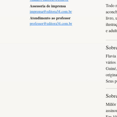
Todo m
Assessoria de imprensa
imprensa@editora34.com.br
aconch
Atendimento ao professor
livro,
professor@editora34.com.br
ilustr
e adult
Sobre
Flavia
vários
Guiné,
origin
Seus p
Sobre
Millôr
assino
Em 194