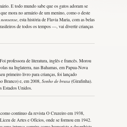
mário. E todo mundo sabe que os gatos adoram se
o que mora no armário de um menino, como o deste
e
nonsense
, esta história de Flavia Maria, com as belas
sileiros de todos os tempos —, vai divertir crianças
oi professora de literatura, inglês e francês. Morou
scolas na Inglaterra, nas Bahamas, em Papua-Nova
 seu primeiro livro para crianças, foi lançado
no Branco) e, em 2008,
Sonho de bruxa
(Girafinha).
os Estados Unidos.
 como contínuo da revista O Cruzeiro em 1938,
Liceu de Artes e Ofícios, onde se formou em 1942.
u uma intensa carreira como humorista e desenhista,