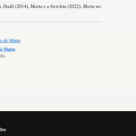
),
Dadá
(2014),
Marta e a bicicleta
(2022),
Marta no
de Marta
llo
des