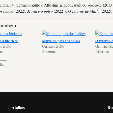
ditora 34, Germano Zullo e Albertine já publicaram
Os pássaros
(2013
os balões
(2022),
Marta e o polvo
(2022) e
O retorno de Marta
(2022).
 também
 a bicicleta
Marta no país dos balões
O retorno 
o Zullo
Germano Zullo
Germano Zu
ne
Albertine
Albertine
tar
Atalhos
Re