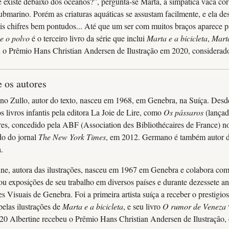
 existe debaixo dos oceanos?”, pergunta-se Marta, a simpática vaca cor
ubmarino. Porém as criaturas aquáticas se assustam facilmente, e ela d
is chifres bem pontudos... Até que um ser com muitos braços aparece p
e o polvo
é o terceiro livro da série que inclui
Marta e a bicicleta
,
Marta
 o Prêmio Hans Christian Andersen de Ilustração em 2020, considerado 
 os autores
o Zullo, autor do texto, nasceu em 1968, em Genebra, na Suíça. Desde
os livros infantis pela editora La Joie de Lire, como
Os pássaros
(lançad
res, concedido pela ABF (Association des Bibliothécaires de France) no
ado do jornal
The New York Times
, em 2012. Germano é também autor de 
.
ine, autora das ilustrações, nasceu em 1967 em Genebra e colabora com 
ou exposições de seu trabalho em diversos países e durante dezessete ano
es Visuais de Genebra. Foi a primeira artista suíça a receber o prestig
pelas ilustrações de
Marta e a bicicleta
, e seu livro
O rumor de Veneza
0 Albertine recebeu o Prêmio Hans Christian Andersen de Ilustração, c