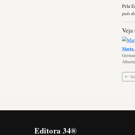
Pela E
país d
Veja
Marta e
German
Alberti
Vol
Editora 34®