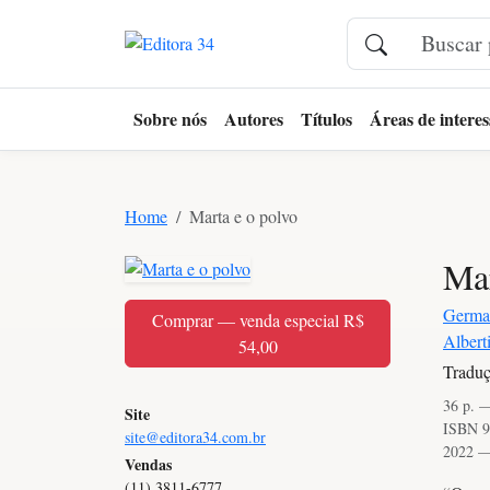
Sobre nós
Autores
Títulos
Áreas de interes
Home
Marta e o polvo
Mar
Germa
Comprar — venda especial R$
Albert
54,00
Traduç
36 p. 
Site
ISBN 9
site@editora34.com.br
2022 —
Vendas
(11) 3811-6777