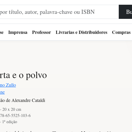
Bu
se
Imprensa
Professor
Livrarias e Distribuidores
Compras
ta e o polvo
no Zullo
ine
ão de Alexandre Cataldi
— 20 x 20 cm
78-65-5525-103-6
 1ª edição