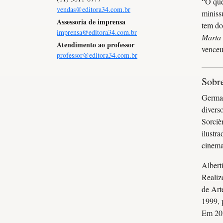
“O que
vendas@editora34.com.br
miniss
Assessoria de imprensa
tem do
imprensa@editora34.com.br
Marta 
Atendimento ao professor
venceu
professor@editora34.com.br
Sobre
German
divers
Sorciè
ilustr
cinema
Albert
Realiz
de Art
1999, 
Em 202